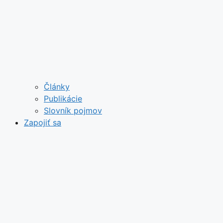
Články
Publikácie
Slovník pojmov
Zapojiť sa