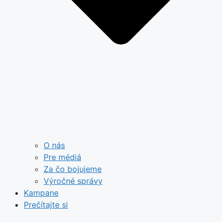
O nás
Pre médiá
Za čo bojujeme
Výročné správy
Kampane
Prečítajte si