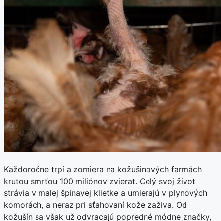
Každoročne trpí a zomiera na kožušinových farmách
krutou smrťou 100 miliónov zvierat. Celý svoj život
strávia v malej špinavej klietke a umierajú v plynových
komorách, a neraz pri sťahovaní kože zaživa. Od
kožušín sa však už odvracajú popredné módne značky,