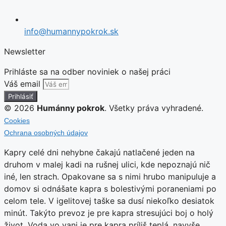
info@humannypokrok.sk
Newsletter
Prihláste sa na odber noviniek o našej práci
Váš email
Prihlásiť
© 2026
Humánny pokrok
. Všetky práva vyhradené.
Cookies
Ochrana osobných údajov
Kapry celé dni nehybne čakajú natlačené jeden na
druhom v malej kadi na rušnej ulici, kde nepoznajú nič
iné, len strach. Opakovane sa s nimi hrubo manipuluje a
domov si odnášate kapra s bolestivými poraneniami po
celom tele. V igelitovej taške sa dusí niekoľko desiatok
minút. Takýto prevoz je pre kapra stresujúci boj o holý
život. Voda vo vani je pre kapra príliš teplá, navyše