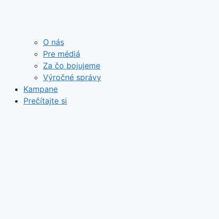
O nás
Pre médiá
Za čo bojujeme
Výročné správy
Kampane
Prečítajte si