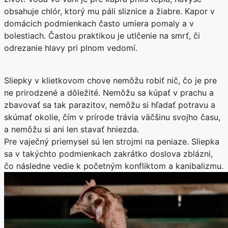
obsahuje chlór, ktorý mu páli sliznice a žiabre. Kapor v
domácich podmienkach často umiera pomaly a v
bolestiach. Častou praktikou je utlčenie na smrť, či
odrezanie hlavy pri plnom vedomí.
Sliepky v klietkovom chove nemôžu robiť nič, čo je pre
ne prirodzené a dôležité. Nemôžu sa kúpať v prachu a
zbavovať sa tak parazitov, nemôžu si hľadať potravu a
skúmať okolie, čím v prírode trávia väčšinu svojho času,
a nemôžu si ani len stavať hniezda.
Pre vaječný priemysel sú len strojmi na peniaze. Sliepka
sa v takýchto podmienkach zakrátko doslova zblázni,
čo následne vedie k početným konfliktom a kanibalizmu.