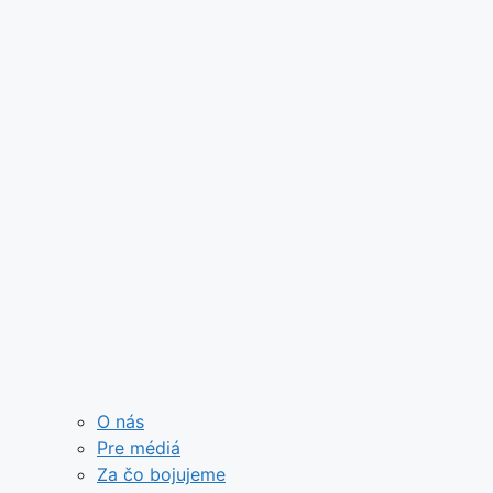
O nás
Pre médiá
Za čo bojujeme