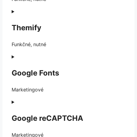
Consent
to
service
Themify
complianz
Funkčné, nutné
Consent
to
service
Google Fonts
themify
Marketingové
Consent
to
service
Google reCAPTCHA
google-
fonts
Marketingové