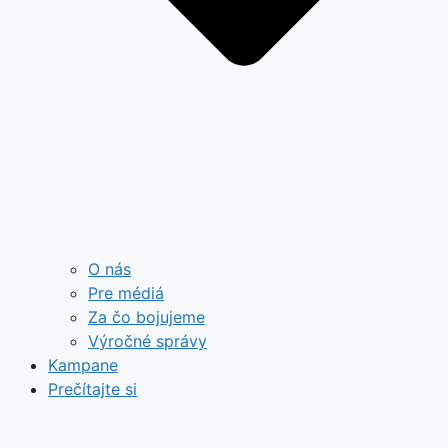
O nás
Pre médiá
Za čo bojujeme
Výročné správy
Kampane
Prečítajte si