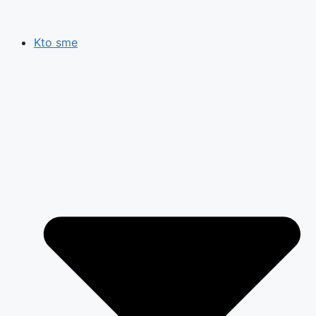
Preskočiť
na
Kto sme
obsah