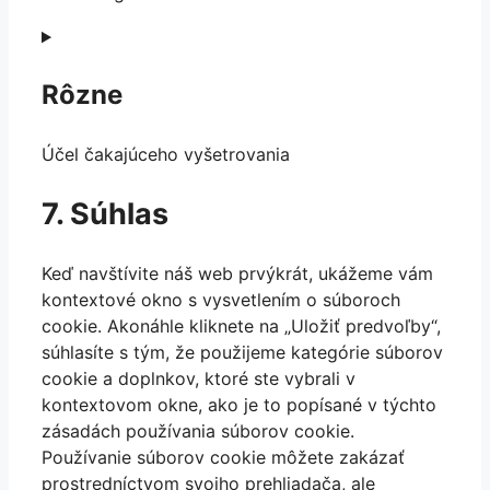
Consent
to
service
Rôzne
google-
recaptcha
Účel čakajúceho vyšetrovania
Consent
7. Súhlas
to
service
Keď navštívite náš web prvýkrát, ukážeme vám
rôzne
kontextové okno s vysvetlením o súboroch
cookie. Akonáhle kliknete na „Uložiť predvoľby“,
súhlasíte s tým, že použijeme kategórie súborov
cookie a doplnkov, ktoré ste vybrali v
kontextovom okne, ako je to popísané v týchto
zásadách používania súborov cookie.
Používanie súborov cookie môžete zakázať
prostredníctvom svojho prehliadača, ale