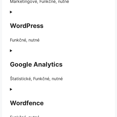
Marketingové, Funkčné, nutné
Consent
to
service
WordPress
facebook
Funkčné, nutné
Consent
to
service
Google Analytics
wordpress
Štatistické, Funkčné, nutné
Consent
to
service
Wordfence
google-
analytics