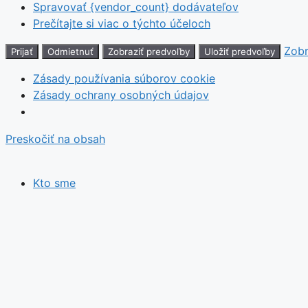
Spravovať {vendor_count} dodávateľov
Prečítajte si viac o týchto účeloch
Zobr
Prijať
Odmietnuť
Zobraziť predvoľby
Uložiť predvoľby
Zásady používania súborov cookie
Zásady ochrany osobných údajov
Preskočiť na obsah
Kto sme