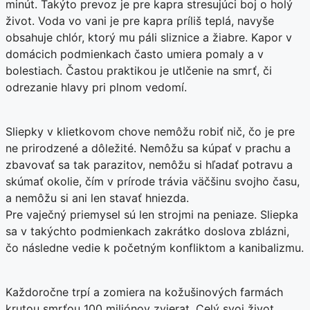
minút. Takýto prevoz je pre kapra stresujúci boj o holý
život. Voda vo vani je pre kapra príliš teplá, navyše
obsahuje chlór, ktorý mu páli sliznice a žiabre. Kapor v
domácich podmienkach často umiera pomaly a v
bolestiach. Častou praktikou je utlčenie na smrť, či
odrezanie hlavy pri plnom vedomí.
Sliepky v klietkovom chove nemôžu robiť nič, čo je pre
ne prirodzené a dôležité. Nemôžu sa kúpať v prachu a
zbavovať sa tak parazitov, nemôžu si hľadať potravu a
skúmať okolie, čím v prírode trávia väčšinu svojho času,
a nemôžu si ani len stavať hniezda.
Pre vaječný priemysel sú len strojmi na peniaze. Sliepka
sa v takýchto podmienkach zakrátko doslova zblázni,
čo následne vedie k početným konfliktom a kanibalizmu.
Každoročne trpí a zomiera na kožušinových farmách
krutou smrťou 100 miliónov zvierat. Celý svoj život