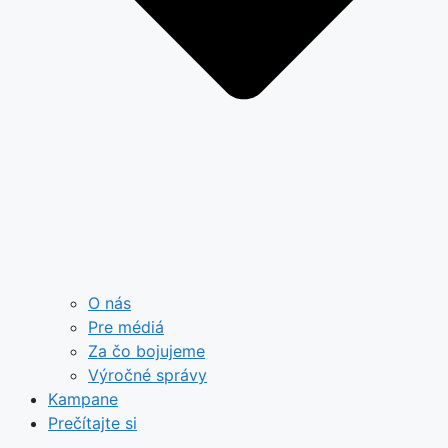
O nás
Pre médiá
Za čo bojujeme
Výročné správy
Kampane
Prečítajte si