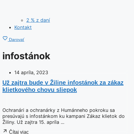
2 % z daní
Kontakt
Darovať
infostánok
14 apríla, 2023
Už zajtra bude v Žiline infostánok za zákaz
klietkového chovu sliepok
Ochranári a ochranárky z Humánneho pokroku sa
presúvajú s infostánkom ku kampani Zákaz klietok do
Žiliny. Už zajtra 15. apríla ...
Čítaj viac