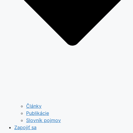
Články
Publikácie
Slovník pojmov
Zapojiť sa