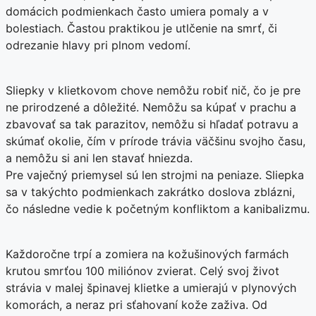
domácich podmienkach často umiera pomaly a v
bolestiach. Častou praktikou je utlčenie na smrť, či
odrezanie hlavy pri plnom vedomí.
Sliepky v klietkovom chove nemôžu robiť nič, čo je pre
ne prirodzené a dôležité. Nemôžu sa kúpať v prachu a
zbavovať sa tak parazitov, nemôžu si hľadať potravu a
skúmať okolie, čím v prírode trávia väčšinu svojho času,
a nemôžu si ani len stavať hniezda.
Pre vaječný priemysel sú len strojmi na peniaze. Sliepka
sa v takýchto podmienkach zakrátko doslova zblázni,
čo následne vedie k početným konfliktom a kanibalizmu.
Každoročne trpí a zomiera na kožušinových farmách
krutou smrťou 100 miliónov zvierat. Celý svoj život
strávia v malej špinavej klietke a umierajú v plynových
komorách, a neraz pri sťahovaní kože zaživa. Od