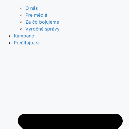
O nás
Pre médiá
Za čo bojujeme
Výročné správy
Kampane
Prečítajte si