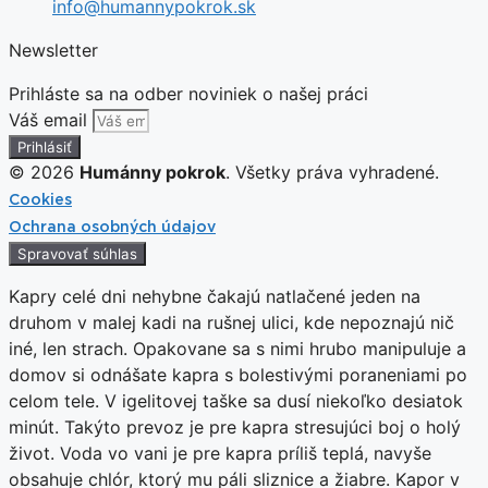
info@humannypokrok.sk
Newsletter
Prihláste sa na odber noviniek o našej práci
Váš email
Prihlásiť
© 2026
Humánny pokrok
. Všetky práva vyhradené.
Cookies
Ochrana osobných údajov
Spravovať súhlas
Kapry celé dni nehybne čakajú natlačené jeden na
druhom v malej kadi na rušnej ulici, kde nepoznajú nič
iné, len strach. Opakovane sa s nimi hrubo manipuluje a
domov si odnášate kapra s bolestivými poraneniami po
celom tele. V igelitovej taške sa dusí niekoľko desiatok
minút. Takýto prevoz je pre kapra stresujúci boj o holý
život. Voda vo vani je pre kapra príliš teplá, navyše
obsahuje chlór, ktorý mu páli sliznice a žiabre. Kapor v