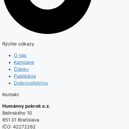
Rýchle odkazy
O nás
Kampane
Články
Publikácie
Dobrovoľníctvo
Kontakt
Humánny pokrok o.z.
Belinského 10
851 01 Bratislava
IČO: 42272262