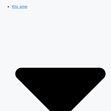
na
Kto sme
obsah