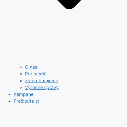
O nás
Pre médiá
Za čo bojujeme
Výročné správy
Kampane
Prečítajte si