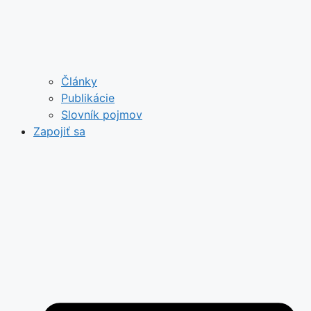
Články
Publikácie
Slovník pojmov
Zapojiť sa