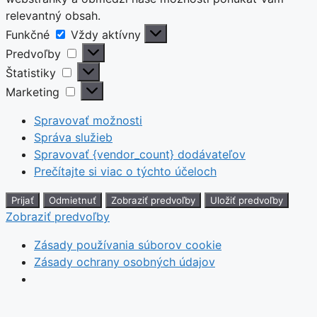
relevantný obsah.
Funkčné
Funkčné
Vždy aktívny
Predvoľby
Predvoľby
Štatistiky
Štatistiky
Marketing
Marketing
Spravovať možnosti
Správa služieb
Spravovať {vendor_count} dodávateľov
Prečítajte si viac o týchto účeloch
Prijať
Odmietnuť
Zobraziť predvoľby
Uložiť predvoľby
Zobraziť predvoľby
Zásady používania súborov cookie
Zásady ochrany osobných údajov
Preskočiť