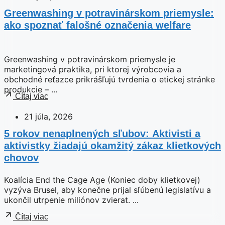
Greenwashing v potravinárskom priemysle:
ako spoznať falošné označenia welfare
Greenwashing v potravinárskom priemysle je
marketingová praktika, pri ktorej výrobcovia a
obchodné reťazce prikrášľujú tvrdenia o etickej stránke
produkcie – ...
Čítaj viac
21 júla, 2026
5 rokov nenaplnených sľubov: Aktivisti a
aktivistky žiadajú okamžitý zákaz klietkových
chovov
Koalícia End the Cage Age (Koniec doby klietkovej)
vyzýva Brusel, aby konečne prijal sľúbenú legislatívu a
ukončil utrpenie miliónov zvierat. ...
Čítaj viac