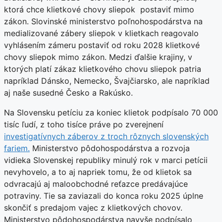
ktorá chce klietkové chovy sliepok postaviť mimo
zákon. Slovinské ministerstvo poľnohospodárstva na
medializované zábery sliepok v klietkach reagovalo
vyhlásením zámeru postaviť od roku 2028 klietkové
chovy sliepok mimo zákon. Medzi ďalšie krajiny, v
ktorých platí zákaz klietkového chovu sliepok patria
napríklad Dánsko, Nemecko, Švajčiarsko, ale napríklad
aj naše susedné Česko a Rakúsko.
Na Slovensku petíciu za koniec klietok podpísalo 70 000
tisíc ľudí, z toho tisíce práve po zverejnení
investigatívnych záberov z troch rôznych slovenských
fariem.
Ministerstvo pôdohospodárstva a rozvoja
vidieka Slovenskej republiky minulý rok v marci petícii
nevyhovelo, a to aj napriek tomu, že od klietok sa
odvracajú aj maloobchodné reťazce predávajúce
potraviny. Tie sa zaviazali do konca roku 2025 úplne
skončiť s predajom vajec z klietkových chovov.
Ministerstvo pôdohospodárstva navyše podpísalo