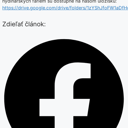
hydinárskych fariem sú dostupné na našom úložisku:
https://drive.google.com/drive/folders/1zYShJfoFW1aD
Zdieľať článok: