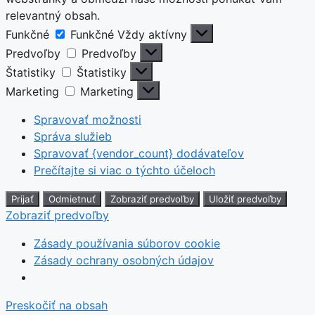
relevantný obsah.
Funkčné
Funkčné
Vždy aktívny
Predvoľby
Predvoľby
Štatistiky
Štatistiky
Marketing
Marketing
Spravovať možnosti
Správa služieb
Spravovať {vendor_count} dodávateľov
Prečítajte si viac o týchto účeloch
Prijať
Odmietnuť
Zobraziť predvoľby
Uložiť predvoľby
Zobraziť predvoľby
Zásady používania súborov cookie
Zásady ochrany osobných údajov
Preskočiť na obsah