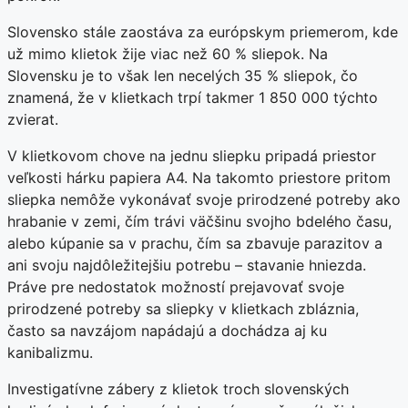
Slovensko stále zaostáva za európskym priemerom, kde
už mimo klietok žije viac než 60 % sliepok. Na
Slovensku je to však len necelých 35 % sliepok, čo
znamená, že v klietkach trpí takmer 1 850 000 týchto
zvierat.
V klietkovom chove na jednu sliepku pripadá priestor
veľkosti hárku papiera A4. Na takomto priestore pritom
sliepka nemôže vykonávať svoje prirodzené potreby ako
hrabanie v zemi, čím trávi väčšinu svojho bdelého času,
alebo kúpanie sa v prachu, čím sa zbavuje parazitov a
ani svoju najdôležitejšiu potrebu – stavanie hniezda.
Práve pre nedostatok možností prejavovať svoje
prirodzené potreby sa sliepky v klietkach zbláznia,
často sa navzájom napádajú a dochádza aj ku
kanibalizmu.
Investigatívne zábery z klietok troch slovenských