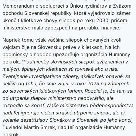
Memorandum o spolupráci s Úniou hydinárov a Zväzom
obchodu Slovenskej republiky, ktoré vyjadrovalo zámer
ukončiť klietkové chovy sliepok po roku 2030, pričom
ministerstvo malo zabezpečiť na prerábku financie.
Napriek tomu však väčšina sliepok chovaných kvôli
vajciam žije na Slovensku práve v klietkach. Na ich
podmienky dlhodobo upozorňuje organizácia Humánny
pokrok.
“Podmienky slovinských sliepok uväznených v
malých, špinavých klietkach sú rovnaké ako u nás.
Zverejnené investigatívne zábery, akékoľvek ohavné, sa
nelíšia od toho, čo sme videli v roku 2023 na záberoch
zo slovenských klietkových fariem. Rozdiel je, že tam sa
od utrpenia sliepok ministerstvo neodvrátilo, ale
rozhodlo sa konať. Naše ministerstvo pôdohospodárstva
nadaľej ignoruje nielen strašné utrpenie zvierat, ale aj
volanie desaťtisísov Slovákov a Sloveniek po jeho konci,
”
uviedol Martin Smrek, riaditeľ organizácie Humánny
pokrok.