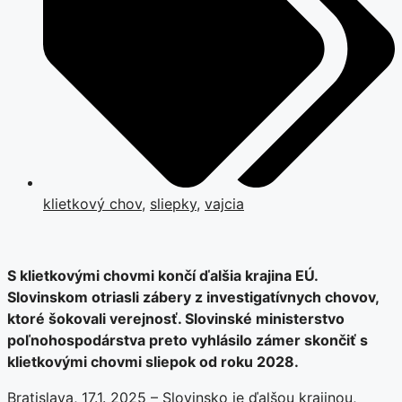
klietkový chov
,
sliepky
,
vajcia
S klietkovými chovmi končí ďalšia krajina EÚ.
Slovinskom otriasli zábery z investigatívnych chovov,
ktoré šokovali verejnosť. Slovinské ministerstvo
poľnohospodárstva preto vyhlásilo zámer skončiť s
klietkovými chovmi sliepok od roku 2028.
Bratislava, 17.1. 2025 – Slovinsko je ďalšou krajinou,