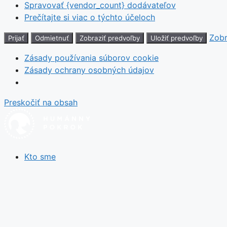
Spravovať {vendor_count} dodávateľov
Prečítajte si viac o týchto účeloch
Zobr
Prijať
Odmietnuť
Zobraziť predvoľby
Uložiť predvoľby
Zásady používania súborov cookie
Zásady ochrany osobných údajov
Preskočiť na obsah
Kto sme