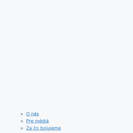
O nás
Pre médiá
Za čo bojujeme