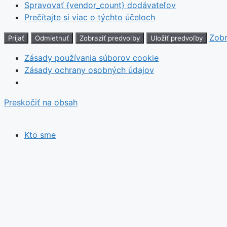
Spravovať {vendor_count} dodávateľov
Prečítajte si viac o týchto účeloch
Zobr
Prijať
Odmietnuť
Zobraziť predvoľby
Uložiť predvoľby
Zásady používania súborov cookie
Zásady ochrany osobných údajov
Preskočiť na obsah
Kto sme