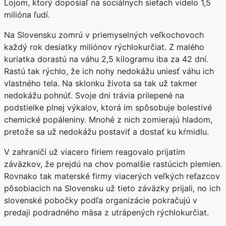
Lojom, ktorý doposiaľ na sociálnych sieťach videlo 1,5
milióna ľudí.
Na Slovensku zomrú v priemyselných veľkochovoch
každý rok desiatky miliónov rýchlokurčiat. Z malého
kuriatka dorastú na váhu 2,5 kilogramu iba za 42 dní.
Rastú tak rýchlo, že ich nohy nedokážu uniesť váhu ich
vlastného tela. Na sklonku života sa tak už takmer
nedokážu pohnúť. Svoje dni trávia prilepené na
podstielke plnej výkalov, ktorá im spôsobuje bolestivé
chemické popáleniny. Mnohé z nich zomierajú hladom,
pretože sa už nedokážu postaviť a dostať ku kŕmidlu.
V zahraničí už viacero firiem reagovalo prijatím
záväzkov, že prejdú na chov pomalšie rastúcich plemien.
Rovnako tak materské firmy viacerých veľkých reťazcov
pôsobiacich na Slovensku už tieto záväzky prijali, no ich
slovenské pobočky podľa organizácie pokračujú v
predaji podradného mäsa z utrápených rýchlokurčiat.