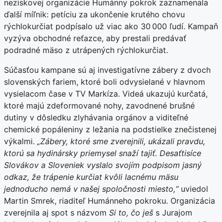
neziskovej organizácie Humánny pokrok zaznamenala
ďalší míľnik: petíciu za ukončenie krutého chovu
rýchlokurčiat podpísalo už viac ako 30 000 ľudí. Kampaň
vyzýva obchodné reťazce, aby prestali predávať
podradné mäso z utrápených rýchlokurčiat.
Súčasťou kampane sú aj investigatívne zábery z dvoch
slovenských fariem, ktoré boli odvysielané v hlavnom
vysielacom čase v TV Markíza. Videá ukazujú kurčatá,
ktoré majú zdeformované nohy, zavodnené brušné
dutiny v dôsledku zlyhávania orgánov a viditeľné
chemické popáleniny z ležania na podstielke znečistenej
výkalmi.
„Zábery, ktoré sme zverejnili, ukázali pravdu,
ktorú sa hydinársky priemysel snaží tajiť. Desaťtisíce
Slovákov a Sloveniek vyslalo svojím podpisom jasný
odkaz, že trápenie kurčiat kvôli lacnému mäsu
jednoducho nemá v našej spoločnosti miesto,“
uviedol
Martin Smrek, riaditeľ Humánneho pokroku. Organizácia
zverejnila aj spot s názvom
Si to, čo ješ
s Jurajom