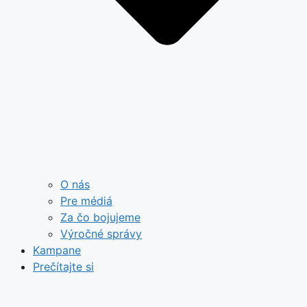
O nás
Pre médiá
Za čo bojujeme
Výročné správy
Kampane
Prečítajte si