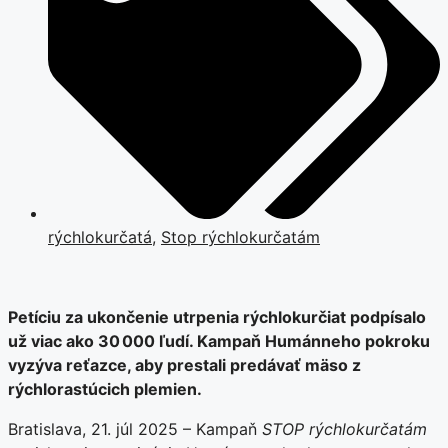
rýchlokurčatá
,
Stop rýchlokurčatám
Petíciu za ukončenie utrpenia rýchlokurčiat podpísalo
už viac ako 30 000 ľudí. Kampaň Humánneho pokroku
vyzýva reťazce, aby prestali predávať mäso z
rýchlorastúcich plemien.
Bratislava, 21. júl 2025 – Kampaň
STOP rýchlokurčatám