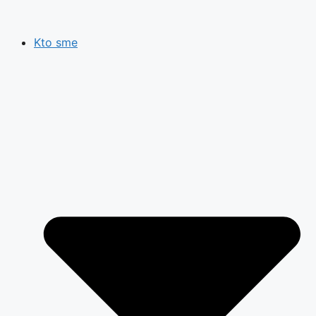
Preskočiť
na
Kto sme
obsah