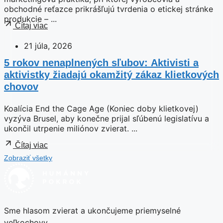
obchodné reťazce prikrášľujú tvrdenia o etickej stránke
produkcie – ...
Čítaj viac
21 júla, 2026
5 rokov nenaplnených sľubov: Aktivisti a
aktivistky žiadajú okamžitý zákaz klietkových
chovov
Koalícia End the Cage Age (Koniec doby klietkovej)
vyzýva Brusel, aby konečne prijal sľúbenú legislatívu a
ukončil utrpenie miliónov zvierat. ...
Čítaj viac
Zobraziť všetky
Sme hlasom zvierat a ukončujeme priemyselné
veľkochovy.