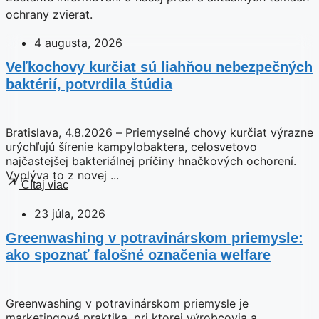
ochrany zvierat.
4 augusta, 2026
Veľkochovy kurčiat sú liahňou nebezpečných
baktérií, potvrdila štúdia
Bratislava, 4.8.2026 – Priemyselné chovy kurčiat výrazne
urýchľujú šírenie kampylobaktera, celosvetovo
najčastejšej bakteriálnej príčiny hnačkových ochorení.
Vyplýva to z novej ...
Čítaj viac
23 júla, 2026
Greenwashing v potravinárskom priemysle:
ako spoznať falošné označenia welfare
Greenwashing v potravinárskom priemysle je
marketingová praktika, pri ktorej výrobcovia a