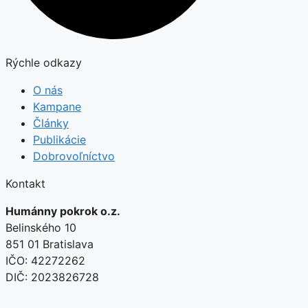
Rýchle odkazy
O nás
Kampane
Články
Publikácie
Dobrovoľníctvo
Kontakt
Humánny pokrok o.z.
Belinského 10
851 01 Bratislava
IČO: 42272262
DIČ: 2023826728