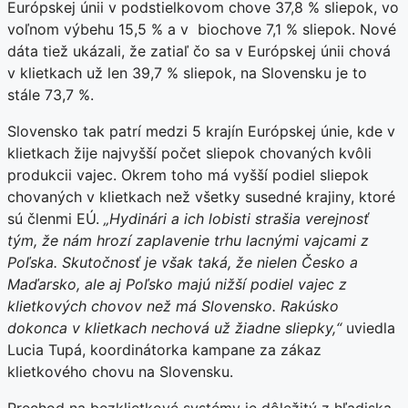
Európskej únii v podstielkovom chove 37,8 % sliepok, vo
voľnom výbehu 15,5 % a v biochove 7,1 % sliepok. Nové
dáta tiež ukázali, že zatiaľ čo sa v Európskej únii chová
v klietkach už len 39,7 % sliepok, na Slovensku je to
stále 73,7 %.
Slovensko tak patrí medzi 5 krajín Európskej únie, kde v
klietkach žije najvyšší počet sliepok chovaných kvôli
produkcii vajec. Okrem toho má vyšší podiel sliepok
chovaných v klietkach než všetky susedné krajiny, ktoré
sú členmi EÚ.
„Hydinári a ich lobisti strašia verejnosť
tým, že nám hrozí zaplavenie trhu lacnými vajcami z
Poľska. Skutočnosť je však taká, že nielen Česko a
Maďarsko, ale aj Poľsko majú nižší podiel vajec z
klietkových chovov než má Slovensko. Rakúsko
dokonca v klietkach nechová už žiadne sliepky,“
uviedla
Lucia Tupá, koordinátorka kampane za zákaz
klietkového chovu na Slovensku.
Prechod na bezklietkové systémy je dôležitý z hľadiska