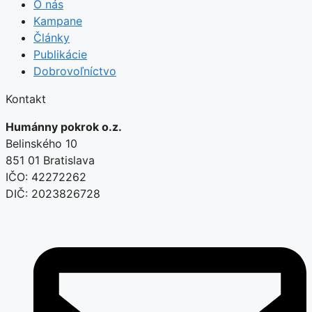
O nás
Kampane
Články
Publikácie
Dobrovoľníctvo
Kontakt
Humánny pokrok o.z.
Belinského 10
851 01 Bratislava
IČO: 42272262
DIČ: 2023826728