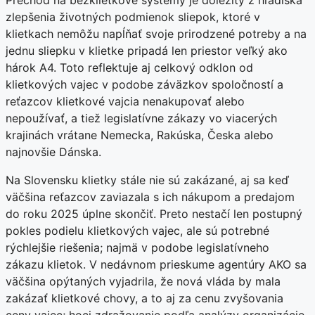
zlepšenia životných podmienok sliepok, ktoré v
klietkach nemôžu napĺňať svoje prirodzené potreby a na
jednu sliepku v klietke pripadá len priestor veľký ako
hárok A4. Toto reflektuje aj celkový odklon od
klietkových vajec v podobe záväzkov spoločností a
reťazcov klietkové vajcia nenakupovať alebo
nepoužívať, a tiež legislatívne zákazy vo viacerých
krajinách vrátane Nemecka, Rakúska, Česka alebo
najnovšie Dánska.
Na Slovensku klietky stále nie sú zakázané, aj sa keď
väčšina reťazcov zaviazala s ich nákupom a predajom
do roku 2025 úplne skončiť. Preto nestačí len postupný
pokles podielu klietkových vajec, ale sú potrebné
rýchlejšie riešenia; najmä v podobe legislatívneho
zákazu klietok. V nedávnom prieskume agentúry AKO sa
väčšina opýtaných vyjadrila, že nová vláda by mala
zakázať klietkové chovy, a to aj za cenu zvyšovania
ceny vajec; hoci zdražovanie podľa analýzy organizácie