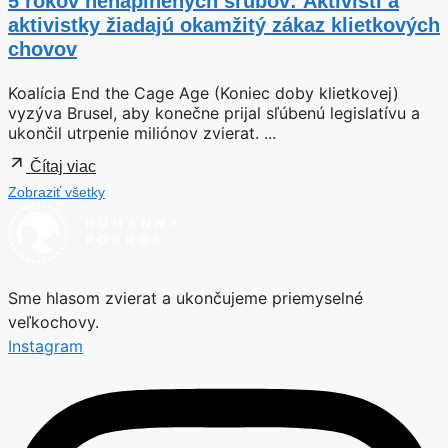
5 rokov nenaplnených sľubov: Aktivisti a
aktivistky žiadajú okamžitý zákaz klietkových
chovov
Koalícia End the Cage Age (Koniec doby klietkovej)
vyzýva Brusel, aby konečne prijal sľúbenú legislatívu a
ukončil utrpenie miliónov zvierat. ...
Čítaj viac
Zobraziť všetky
Sme hlasom zvierat a ukončujeme priemyselné
veľkochovy.
Instagram