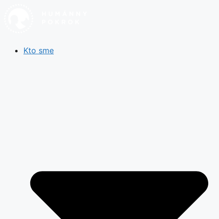
Preskočiť
na
obsah
Kto sme