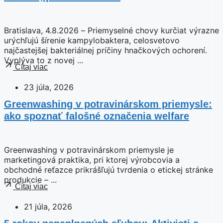
Bratislava, 4.8.2026 – Priemyselné chovy kurčiat výrazne
urýchľujú šírenie kampylobaktera, celosvetovo
najčastejšej bakteriálnej príčiny hnačkových ochorení.
Vyplýva to z novej ...
Čítaj viac
23 júla, 2026
Greenwashing v potravinárskom priemysle:
ako spoznať falošné označenia welfare
Greenwashing v potravinárskom priemysle je
marketingová praktika, pri ktorej výrobcovia a
obchodné reťazce prikrášľujú tvrdenia o etickej stránke
produkcie – ...
Čítaj viac
21 júla, 2026