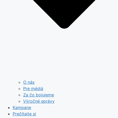
O nás
Pre médiá
Za čo bojujeme
Výročné správy
Kampane
Prečítajte si