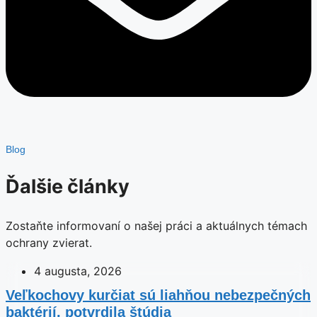
Blog
Ďalšie články
Zostaňte informovaní o našej práci a aktuálnych témach
ochrany zvierat.
4 augusta, 2026
Veľkochovy kurčiat sú liahňou nebezpečných
baktérií, potvrdila štúdia