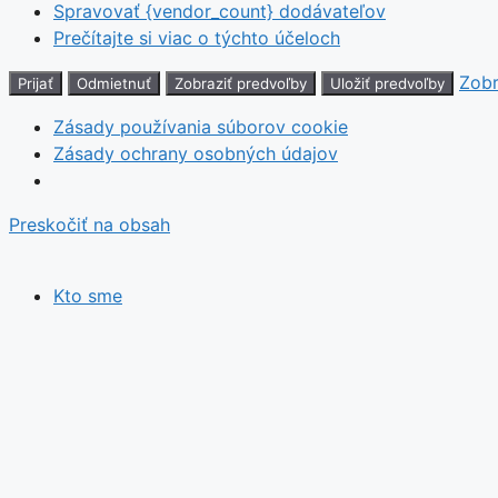
Spravovať {vendor_count} dodávateľov
Prečítajte si viac o týchto účeloch
Zobr
Prijať
Odmietnuť
Zobraziť predvoľby
Uložiť predvoľby
Zásady používania súborov cookie
Zásady ochrany osobných údajov
Preskočiť na obsah
Kto sme