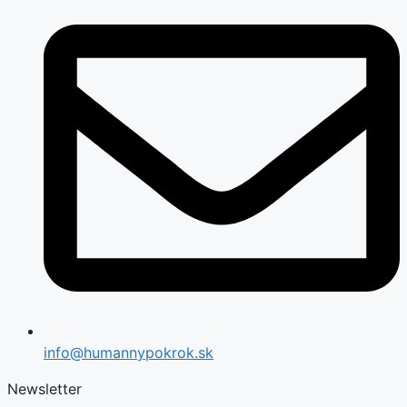
info@humannypokrok.sk
Newsletter