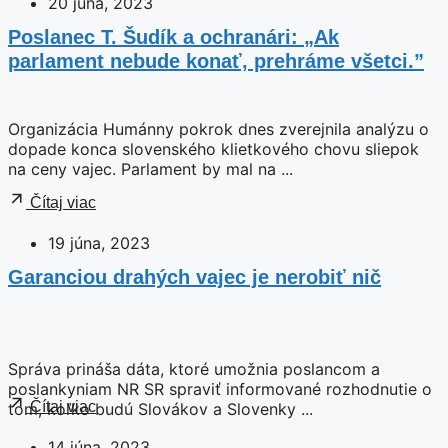
20 júna, 2023
Poslanec T. Šudík a ochranári: „Ak
parlament nebude konať, prehráme všetci.”
Organizácia Humánny pokrok dnes zverejnila analýzu o
dopade konca slovenského klietkového chovu sliepok
na ceny vajec. Parlament by mal na ...
Čítaj viac
19 júna, 2023
Garanciou drahých vajec je nerobiť nič
Správa prináša dáta, ktoré umožnia poslancom a
poslankyniam NR SR spraviť informované rozhodnutie o
Čítaj viac
tom, koľko budú Slovákov a Slovenky ...
14 júna, 2023