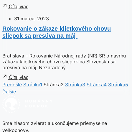
Čítaj viac
31 marca, 2023
Rokovanie o zákaze klietkového chovu
sliepok sa presúva na máj
Bratislava – Rokovanie Národnej rady (NR) SR o návrhu
zákazu klietkového chovu sliepok na Slovensku sa
presúva na máj. Nezaradený ...
Čítaj viac
Predošlé
Stránka
1
Stránka
2
Stránka
3
Stránka
4
Stránka
5
Ďalšie
Sme hlasom zvierat a ukončujeme priemyselné
veľkochovy.