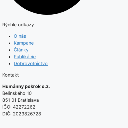
Rýchle odkazy
O nás
Kampane
Články
Publikácie
Dobrovoľníctvo
Kontakt
Humánny pokrok o.z.
Belinského 10
851 01 Bratislava
IČO: 42272262
DIČ: 2023826728