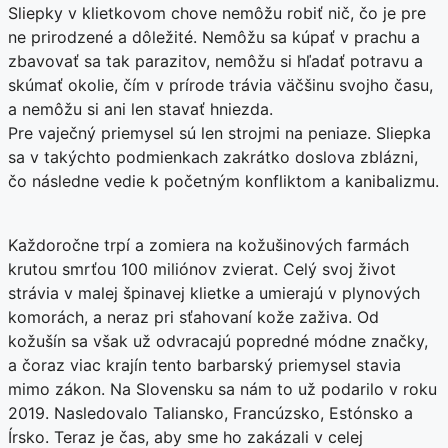
Sliepky v klietkovom chove nemôžu robiť nič, čo je pre
ne prirodzené a dôležité. Nemôžu sa kúpať v prachu a
zbavovať sa tak parazitov, nemôžu si hľadať potravu a
skúmať okolie, čím v prírode trávia väčšinu svojho času,
a nemôžu si ani len stavať hniezda.
Pre vaječný priemysel sú len strojmi na peniaze. Sliepka
sa v takýchto podmienkach zakrátko doslova zblázni,
čo následne vedie k početným konfliktom a kanibalizmu.
Každoročne trpí a zomiera na kožušinových farmách
krutou smrťou 100 miliónov zvierat. Celý svoj život
strávia v malej špinavej klietke a umierajú v plynových
komorách, a neraz pri sťahovaní kože zaživa. Od
kožušín sa však už odvracajú popredné módne značky,
a čoraz viac krajín tento barbarský priemysel stavia
mimo zákon. Na Slovensku sa nám to už podarilo v roku
2019. Nasledovalo Taliansko, Francúzsko, Estónsko a
Írsko. Teraz je čas, aby sme ho zakázali v celej