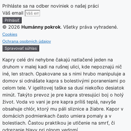
Prihláste sa na odber noviniek o našej práci
Váš email
Prihlásiť
© 2026
Humánny pokrok
. Všetky práva vyhradené.
Cookies
Ochrana osobných údajov
Spravovať súhlas
Kapry celé dni nehybne čakajú natlačené jeden na
druhom v malej kadi na rušnej ulici, kde nepoznajú nič
iné, len strach. Opakovane sa s nimi hrubo manipuluje a
domov si odnášate kapra s bolestivými poraneniami po
celom tele. V igelitovej taške sa dusí niekoľko desiatok
minút. Takýto prevoz je pre kapra stresujúci boj o holý
život. Voda vo vani je pre kapra príliš teplá, navyše
obsahuje chlór, ktorý mu páli sliznice a žiabre. Kapor v
domácich podmienkach často umiera pomaly a v
bolestiach. Častou praktikou je utlčenie na smrť, či
odrezanie hlavy pri plnom vedomí.