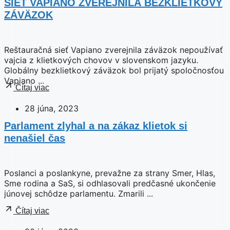
SIEŤ VAPIANO ZVEREJNILA BEZKLIETKOVÝ
ZÁVÄZOK
Reštauračná sieť Vapiano zverejnila záväzok nepoužívať
vajcia z klietkových chovov v slovenskom jazyku.
Globálny bezklietkový záväzok bol prijatý spoločnosťou
Vapiano ...
Čítaj viac
28 júna, 2023
Parlament zlyhal a na zákaz klietok si
nenašiel čas
Poslanci a poslankyne, prevažne za strany Smer, Hlas,
Sme rodina a SaS, si odhlasovali predčasné ukončenie
júnovej schôdze parlamentu. Zmarili ...
Čítaj viac