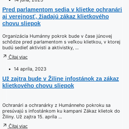
Pred parlamentom sedia v klietke ochranári
aj verejnosť, žiadajú zákaz klietkového
chovu sliepok
Organizácia Humánny pokrok bude v čase júnovej
schôdze pred parlamentom s veľkou klietkou, v ktorej
budú sedieť aktivisti a aktivistky, ...
Čítaj viac
14 apríla, 2023
Už zajtra bude v Žiline infostánok za zákaz
klietkového chovu sliepok
Ochranári a ochranárky z Humánneho pokroku sa
presúvajú s infostánkom ku kampani Zákaz klietok do
Žiliny. Už zajtra 15. apríla ...
Čítaj viac